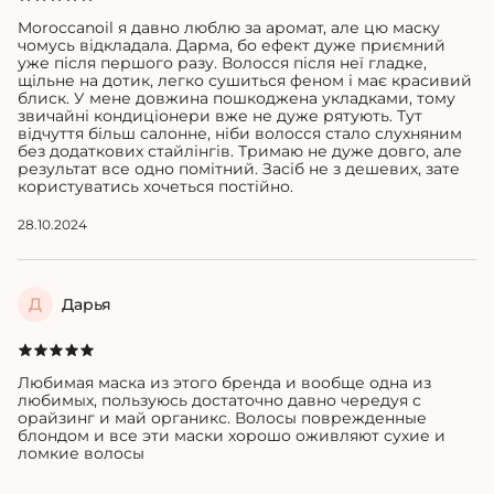
Moroccanoil я давно люблю за аромат, але цю маску
чомусь відкладала. Дарма, бо ефект дуже приємний
уже після першого разу. Волосся після неї гладке,
щільне на дотик, легко сушиться феном і має красивий
блиск. У мене довжина пошкоджена укладками, тому
звичайні кондиціонери вже не дуже рятують. Тут
відчуття більш салонне, ніби волосся стало слухняним
без додаткових стайлінгів. Тримаю не дуже довго, але
результат все одно помітний. Засіб не з дешевих, зате
користуватись хочеться постійно.
28.10.2024
Д
Дарья
Любимая маска из этого бренда и вообще одна из
любимых, пользуюсь достаточно давно чередуя с
орайзинг и май органикс. Волосы поврежденные
блондом и все эти маски хорошо оживляют сухие и
ломкие волосы