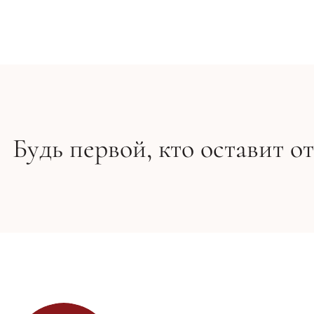
Заколка для волос - Invisibobble CLIPSTAR Petit Bijou
419 грн
465 грн
Будь первой, кто оставит о