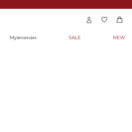
Мужчинам
SALE
NEW
Я ЕДИНИЦА
e
волос - Invisibobble CLIPSTAR Petit Four