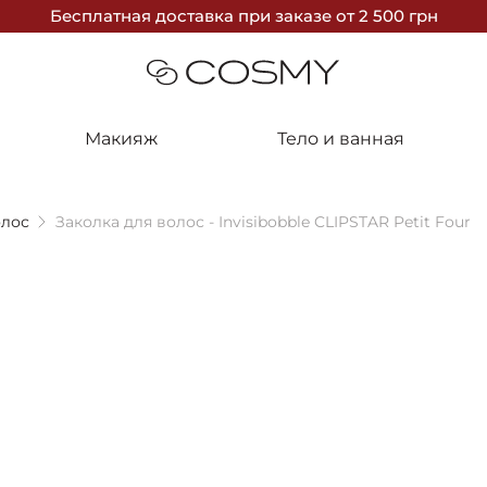
Бесплатная доставка
при заказе
от 2 500 грн
Макияж
Тело и ванная
олос
Заколка для волос - Invisibobble CLIPSTAR Petit Four
10%
ПОСЛЕДНЯ
Invisibobbl
Заколка для 