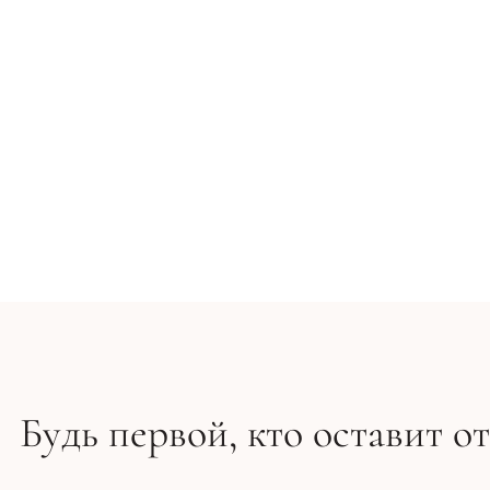
Шариковый дезодорант для тела - Dr. Kadir Carisma
562 грн
624 грн
Будь первой, кто оставит о