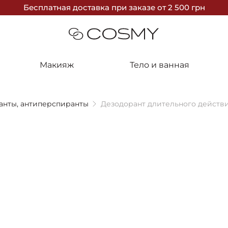
Бесплатная доставка
при заказе
от 2 500 грн
Макияж
Тело и ванная
анты, антиперспиранты
Дезодорант длительного действия
ПРОДАНО
Janssen Co
Дезодорант 
Lasting Deo