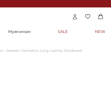
Мужчинам
SALE
NEW
 - Janssen Cosmetics Long Lasting Deodorant
smetics
длительного действия - Janssen Cosmetic
dorant