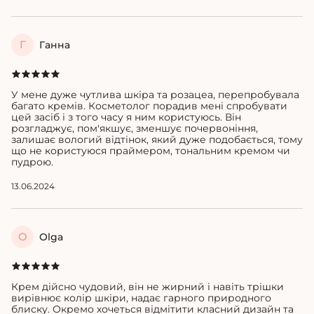
Г
Ганна
У мене дуже чутлива шкіра та розацеа, перепробувала
багато кремів. Косметолог порадив мені спробувати
цей засіб і з того часу я ним користуюсь. Він
розгладжує, пом'якшує, зменшує почервоніння,
залишає вологий відтінок, який дуже подобається, тому
що не користуюся праймером, тональним кремом чи
пудрою.
13.06.2024
O
Olga
Крем дійсно чудовий, він не жирний і навіть трішки
вирівнює колір шкіри, надає гарного природного
блиску. Окремо хочеться відмітити класний дизайн та