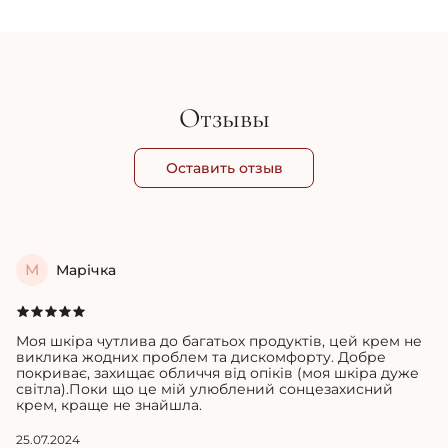
9 045 грн
5 
Отзывы
Оставить отзыв
М
Марічка
Моя шкіра чутлива до багатьох продуктів, цей крем не
виклика жодних проблем та дискомфорту. Добре
покриває, захищає обличчя від опіків (моя шкіра дуже
світла).Поки що це мій улюблений сонцезахисний
крем, краще не знайшла.
25.07.2024