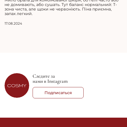
Мило брала для комбінованої шкіри, бо гелі часто або
не домивають, або сушать. Тут баланс нормальний: Т-
зона чиста, але щоки не червоніють. Піна приємна,
запах легкий.
17.08.2024
Следите за
нами в Instagram
Подписаться