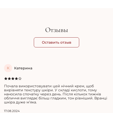
1 410 грн
5 
Отзывы
Оставить отзыв
К
Катерина
Почала використовувати цей нічний крем, щоб
вирівняти текстуру шкіри. У складі кислоти, тому
наносила спочатку через день. Після кількох тижнів
обличчя виглядає більш гладким, тон рівніший. Вранці
шкіра дуже м’яка.
17.08.2024