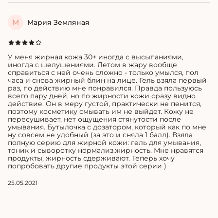
М
Мария Земляная
У меня жирная кожа 30+ иногда с высыпаниями,
иногда с шелушениями. Летом в жару вообще
справиться с ней очень сложно - только умылся, пол
часа и снова жирный блин на лице. Гель взяла первый
раз, по действию мне понравился. Правда пользуюсь
всего пару дней, но по жирности кожи сразу видно
действие. Он в меру густой, практически не пенится,
поэтому косметику смывать им не выйдет. Кожу не
пересушивает, нет ощущения стянутости после
умывания. Бутылочка с дозатором, который как по мне
ну совсем не удобный (за это и сняла 1 балл). Взяла
полную серию для жирной кожи: гель для умывания,
тоник и сыворотку нормализ.жирность. Мне нравятся
продукты, жирность сдерживают. Теперь хочу
попробовать другие продукты этой серии )
25.05.2021