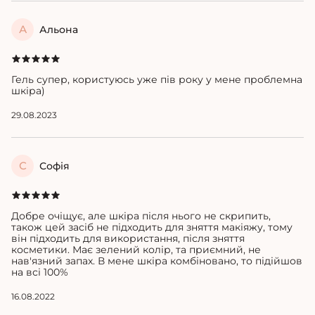
А
Альона
Гель супер, користуюсь уже пів року у мене проблемна
шкіра)
29.08.2023
С
Софія
Добре очіщує, але шкіра після нього не скрипить,
також цей засіб не підходить для зняття макіяжу, тому
він підходить для використання, після зняття
косметики.
Має зелений колір, та приємний, не
нав'язний запах.
В мене шкіра комбіновано, то підійшов
на всі 100%
16.08.2022