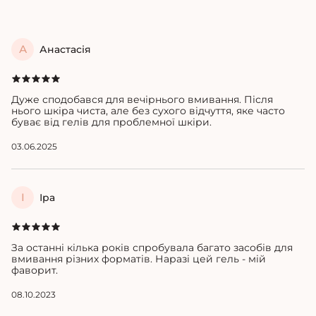
А
Анастасія
Дуже сподобався для вечірнього вмивання. Після
нього шкіра чиста, але без сухого відчуття, яке часто
буває від гелів для проблемної шкіри.
03.06.2025
І
Іра
За останні кілька років спробувала багато засобів для
вмивання різних форматів. Наразі цей гель - мій
фаворит.
08.10.2023