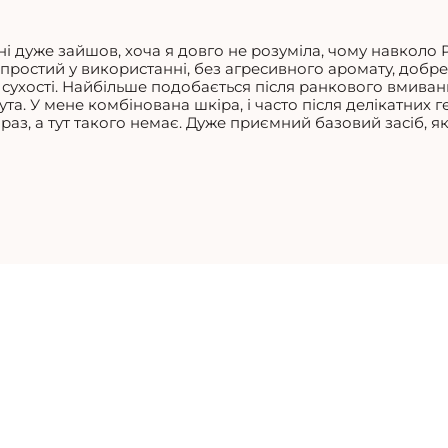
ні дуже зайшов, хоча я довго не розуміла, чому навколо 
н простий у використанні, без агресивного аромату, добре
сухості. Найбільше подобається після ранкового вмивання
ута. У мене комбінована шкіра, і часто після делікатних 
раз, а тут такого немає. Дуже приємний базовий засіб, я