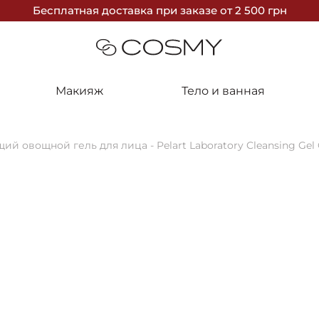
Бесплатная доставка
при заказе
от 2 500 грн
Макияж
Тело и ванная
й овощной гель для лица - Pelart Laboratory Cleansing Gel 
Pelart Labo
Очищающий о
Cleansing Ge
Отправка 1-3