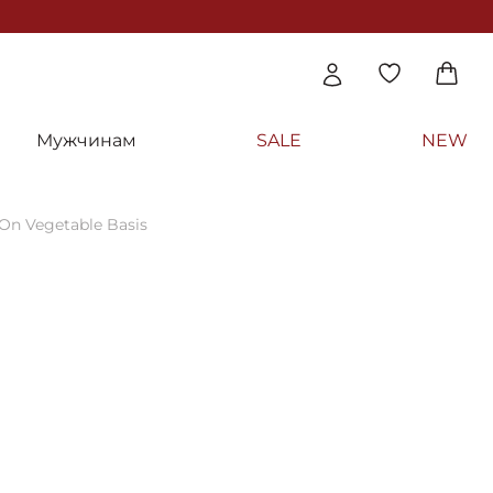
Мужчинам
SALE
NEW
On Vegetable Basis
ratory
вощной гель для лица - Pelart Laborator
l On Vegetable Basis
 дня
Модель:
111632