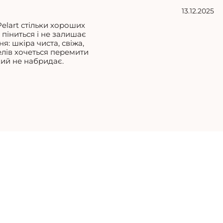
13.12.2025
Pelart стільки хороших
 піниться і не залишає
: шкіра чиста, свіжа,
гелів хочеться перемити
кий не набридає.