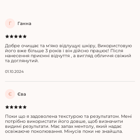
Г
Ганна
Добре очищає та м'яко відлущує шкіру, Використовую
його вже більше 3 років і він дійсно працює! Після
нанесення приємні відчуття , а вигляд обличчя свіжий
та доглянутий.
01.10.2024
Є
Єва
Поки що я задоволена текстурою та результатом. Мені
потрібно використати його довше, щоб визначити
видимі результати. Має запах ментолу, який надає
освіжаюче поколювання. Мінусів поки не знайшла.