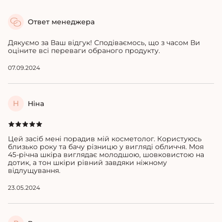
Ответ менеджера
Дякуємо за Ваш відгук! Сподіваємось, що з часом Ви
оціните всі переваги обраного продукту.
07.09.2024
Н
Ніна
Цей засіб мені порадив мій косметолог. Користуюсь
близько року та бачу різницю у вигляді обличчя. Моя
45-річна шкіра виглядає молодшою, шовковистою на
дотик, а тон шкіри рівний завдяки ніжному
відлущування.
23.05.2024