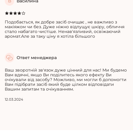
В
Василина
Подобається, як добре засіб очищає , не важливо з
макіяжом чи без. Дуже ніжно відлущує шкіру, обличчя
стало набагато чистіше. Ненав'язливий, освіжаючий
аромат.Але за таку ціну я хотіла більшого
Ответ менеджера
Ваш зворотній зв'язок дуже цінний для нас! Ми будемо
Вам вдячні, якщо Ви поділитесь якого ефекту Ви
очікували від засобу?
Можливо, ми могли б допомогти
Вам підібрати засіб який буде цілком відповідати
Вашим запитам та очікуванням.
12.03.2024