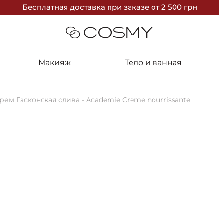
Бесплатная доставка
при заказе
от 2 500 грн
Макияж
Тело и ванная
ем Гасконская слива - Academie Creme nourrissante
10%
НЕДОСТУП
Academie
Питательный
nourrissante