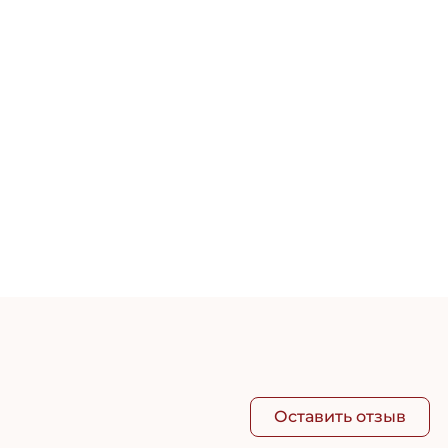
Увл
15ml
748 
Оставить отзыв