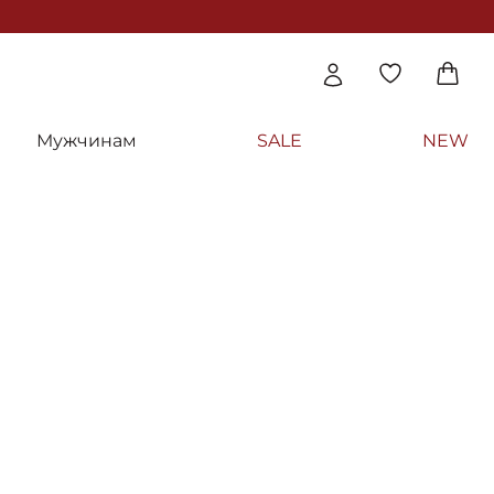
Мужчинам
SALE
NEW
НО
 крем Гасконская слива - Academie Crem