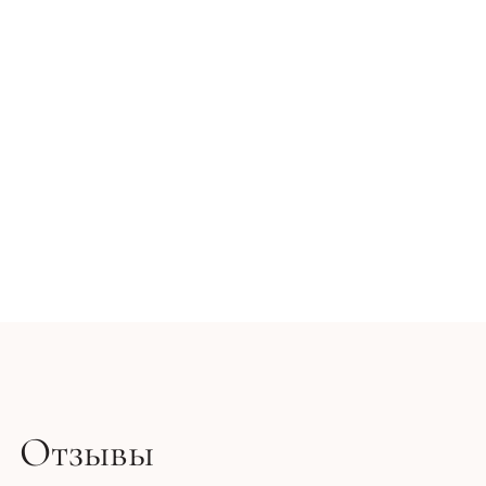
Восстанавливающий ночной крем - Demax Hydra Opti
1 122 грн
1 320 грн
Отзывы