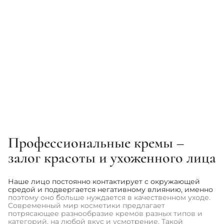
MEDIK8
PURITO
Ночной увлажняющий крем -
Увлажняющий крем с
Medik8 advanced night restore
комплексом керамидов -
Purito Seoul Luminous
Ceramide Moisturizer
3 330 грн
990 грн
3 700 грн
Профессиональные кремы –
1
2
3
...
60
залог красоты и ухоженного лица
Наше лицо постоянно контактирует с окружающей
средой и подвергается негативному влиянию, именно
поэтому оно больше нуждается в качественном уходе.
Современный мир косметики предлагает
потрясающее разнообразие кремов разных типов и
категорий, на любой вкус и усмотрение. Такой