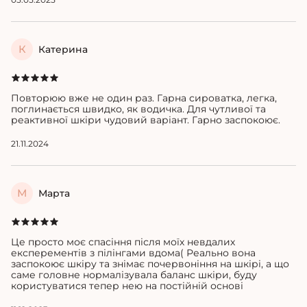
К
Катерина
Повторюю вже не один раз. Гарна сироватка, легка,
поглинається швидко, як водичка. Для чутливої та
реактивної шкіри чудовий варіант. Гарно заспокоює.
21.11.2024
М
Марта
Це просто моє спасіння після моїх невдалих
експерементів з пілінгами вдома( Реально вона
заспокоює шкіру та знімає почервоніння на шкірі, а що
саме головне нормалізувала баланс шкіри, буду
користуватися тепер нею на постійній основі