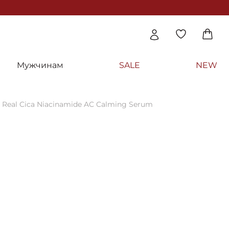
Мужчинам
SALE
NEW
Real Cica Niacinamide AC Calming Serum
Я ЕДИНИЦА
щая сыворотка с центеллой и ниацинами
 Real Cica Niacinamide AC Calming Serum