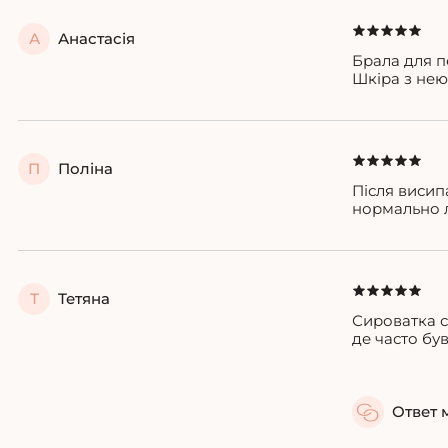
А
Анастасія
Брала для п
Шкіра з нею
П
Поліна
Після висип
нормально л
Т
Тетяна
Сироватка с
де часто бу
Ответ 