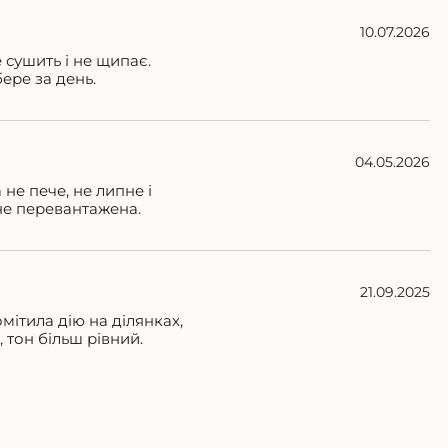
10.07.2026
 сушить і не щипає.
ере за день.
04.05.2026
не пече, не липне і
не перевантажена.
21.09.2025
мітила дію на ділянках,
 тон більш рівний.