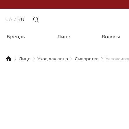
UA
RU
Бренды
Лицо
Волосы
Лицо
Уход для лица
Сыворотки
Успокаиваю