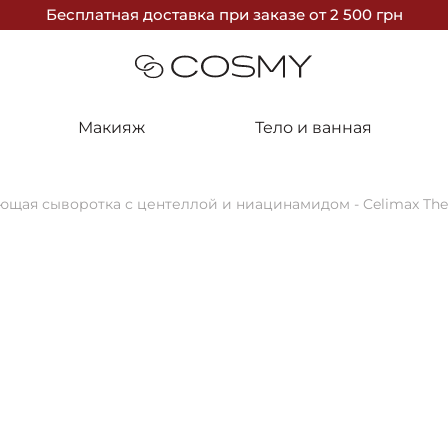
Бесплатная доставка
при заказе
от 2 500 грн
Макияж
Тело и ванная
щая сыворотка с центеллой и ниацинамидом - Celimax The 
10%
ПОСЛЕДНЯ
Celimax
Успокаиваю
Celimax The