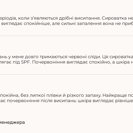
еріодів, коли з’являються дрібні висипання. Сироватка не
 виглядає спокійніше, але сильні запалення вона не приб
ань у мене довго тримаються червоні сліди. Ця сироватка 
ягає під SPF. Почервоніння виглядає спокійно, а шкіра 
покійна, без липкої плівки й різкого запаху. Найкраще по
ває почервоніння після висипань: шкіра виглядає рівніше,
менеджера