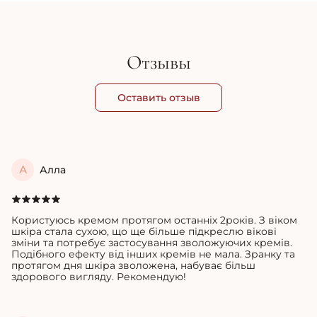
Отзывы
Оставить отзыв
А
Алла
Користуюсь кремом протягом останніх 2років. З віком
шкіра стала сухою, що ще більше підкреслю вікові
зміни та потребує застосування зволожуючих кремів.
Подібного ефекту від інших кремів не мала. Зранку та
протягом дня шкіра зволожена, набуває більш
здорового вигляду. Рекомендую!