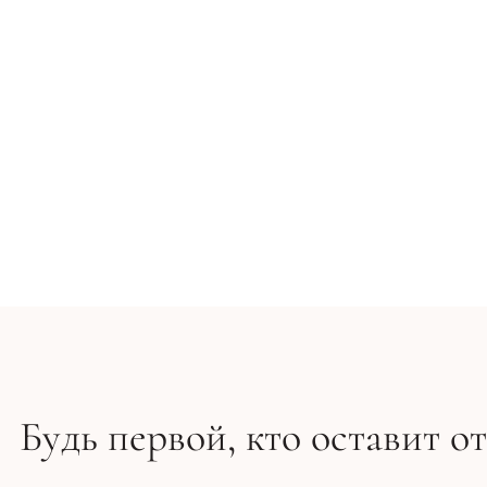
Восстанавливающая сыворотка с керамидами - By Wi
1 036 грн
1 295 грн
Будь первой, кто оставит о