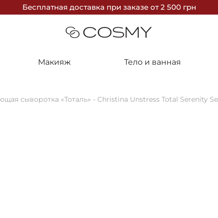
Бесплатная доставка
при заказе
от 2 500 грн
Макияж
Тело и ванная
щая сыворотка «Тоталь» - Christina Unstress Total Serenity S
15%
Christina
Успокаивающа
Serenity Se