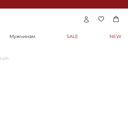
Мужчинам
SALE
NEW
erum
я сыворотка «Тоталь» - Christina Unstress
rum